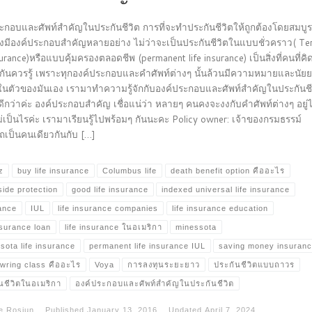
ะกอบและศัพท์สำคัญในประกันชีวิต การที่จะทำประกันชีวิตให้ถูกต้องโดยสมบูรณ
องมีองค์ประกอบสำคัญหลายอย่าง ไม่ว่าจะเป็นประกันชีวิตในแบบชั่วคราว( Te
nsurance)หรือแบบคุ้มครองตลอดชีพ (permanent life insurance) เป็นสิ่งที่คนที่คิ
ันควรรู้ เพราะทุกองค์ประกอบและคำศัพท์ต่างๆ นั้นล้วนมีความหมายและนัย
นตัวของมันเอง เรามาทำความรู้จักกับองค์ประกอบและศัพท์สำคัญในประกันชี
ดีกว่าค่ะ องค์ประกอบสำคัญ เชื่อแน่ว่า หลายๆ คนคงจะงงกับคำศัพท์ต่างๆ อยู่ไ
ม่เป็นไรค่ะ เรามาเรียนรู้ไปพร้อมๆ กันนะคะ Policy owner: เจ้าของกรมธรรม์
เป็นคนเดียวกันกับ […]
z
buy life insurance
Columbus life
death benefit option คืออะไร
ide protection
good life insurance
indexed universal life insurance
ance
IUL
life insurance companies
life insurance education
insurance loan
life insurance ในอเมริกา
minessota
sota life insurance
permanent life insurance IUL
saving money insuran
wring class คืออะไร
Voya
การลงทุนระยะยาว
ประกันชีวิตแบบถาวร
นชีวิตในอเมริกา
องค์ประกอบและศัพท์สำคัญในประกันชีวิต
e Rosjun
Published
January 13, 2016
Updated
April 7, 2024