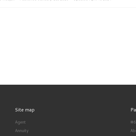
Site map
Pa
Agent
#66
Annuity
Ab