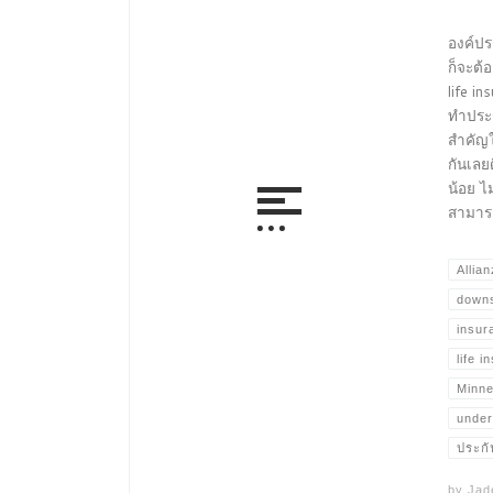
องค์ปร
ก็จะต้
life i
ทำประก
สำคัญใ
กันเลย
น้อย ไ
สามารถ
Allian
downs
insur
life 
Minne
under
ประกั
by
Jad