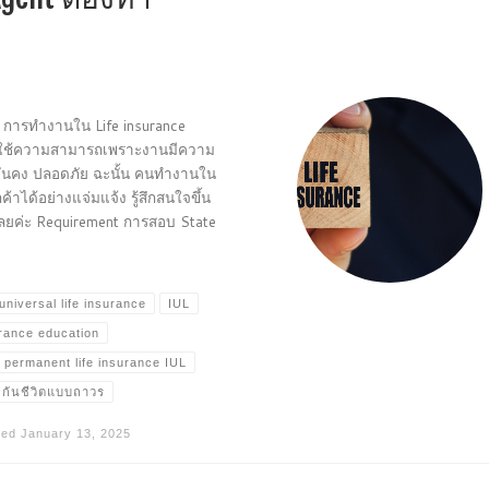
ง การทำงานใน Life insurance
ต้องใช้ความสามารถเพราะงานมีความ
นมั่นคง ปลอดภัย ฉะนั้น คนทำงานใน
ค้าได้อย่างแจ่มแจ้ง รู้สึกสนใจขึ้น
นเลยค่ะ Requirement การสอบ State
universal life insurance
IUL
urance education
permanent life insurance IUL
กันชีวิตแบบถาวร
ted
January 13, 2025