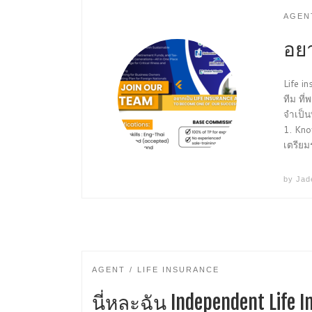
AGEN
อยา
Life i
ทีม ที่
จำเป็น
1. Kno
เตรียม
by
Jad
AGENT
LIFE INSURANCE
นี่หละฉัน Independent Life 