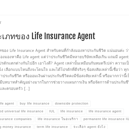
T
เภทของ Life Insurance Agent
ของ Life Insurance Agent สำหรับคนที่กำลังมองหาประกันชีวิต แน่นอนค่ะ ว่าสิ
ต้องมองหาคือ Life agent แต่ว่าประกันชีวิตมีหลายบริษัทเหลือเกิน แถมมี agen
รดักแตกต่างกันไปอีก เอาไงดี? Agent เหล่านั้นเหมือนกันหมดรึเปล่า ความเ
ไง เลือกแบบไหนถึงจะโดนใจ และได้โปรดักที่ดีจริงๆ ข้อสงสัยเหล่านี้เชื่อว่า ทุก
ำประกันชีวิต หรือออมเงินผ่านประกันชีวิตคงมีข้อสงสัยเหล่านี้ หรือมากกว่านี้เป็
มีบทบาทสำคัญอย่างมากในการช่วยวางแผนการเงิน หรือจัดการด้านประกันชีว
ณและครอบครัว […]
ife agent
buy life insurance
downside protection
ed universal life insurance
IUL
life insurance
life insurance agent
insurance companies
life insurance ในอเมริกา
permanent life insurance I
g money insurance
term life insurance
จะเลือก agent ยังไง