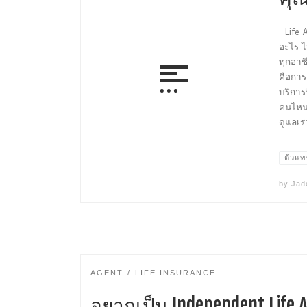
Life A
อะไร ไ
ทุกอาช
คือการ
บริการ
คนไหน 
ดูแลเร
ตัวแทน
by
Jad
AGENT
LIFE INSURANCE
อยากเป็น Independent Life 