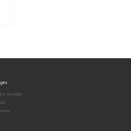
ges
1 (no title)
out
rvices