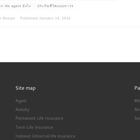
ก life agent ยังไง
ประกันชีวิตแบบถาวร
e Rosjun
Published
January 14, 2016
Site map
Pa
Agent
#66
Annuity
Ab
Permanent Life Insurance
Se
Term Life Insurance
Indexed Universal life insurance