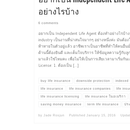
อย่างไรบ้าง
6 comments
อยากเป็น Independent Life Agent ต้องทำอย่างไรบ้า
industry เป็นงานที่น่าสนใจมากๆ อย่างหนึ่งค่ะ มัน
ท้าทายในตัวอยู่แล้ว อาชีพเราเป็นอาชีพที่ทำให้คนอื่
ด้านนี้ต้องยินดี และเต็มใจบริการ ให้ข้อมูลความรู้กับลูก
มาแล้วใช่ไหมคะ เพื่อไม่ให้เป็นการเสียเวลามาเริ่มกั
License: 1. ต้องเป็น […]
buy life insurance
downside protection
indexed 
life insurance
life insurance companies
life ins
life insurance licensing
life insurance ในอเมริกา
saving money insurance
term life insurance
ประ
by
Jade Rosjun
Published
January 15, 2016
Upda