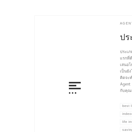
AGEN
ประ
ประเภท
แรกที่
เสนอโป
เป็นยัง
คิดจะท
Agent 
กับคุ
best l
index
life 
savin