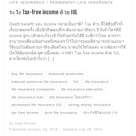
LIFE INSURANCE
PERMANENT LIFE INSURANCE
ระวัง Tax-free income ด้วย IUL
Death benefit และ Income กลายเป็นภาษี? Tax คำๆ นี้ได้ยินทีไรก็
เจ็บปวดทุกครั้ง เมื่อนึกถึงตอนที่เราต้องจ่ายภาษีทุกๆ ปี ยิ่งถ้าใครที่มี
income สูงๆ แล้วหละก็จะเข้าใจหัวอกกันได้ดี จะดีกว่าไหม หากเรา
สามารถเปลี่ยนเงินส่วนหนึ่งของเราไว้ในการออมที่สามารถนำออกมา
ใช้แบบไม่ต้องจ่ายภาษีจะดีแค่ไหน น่าสนใจใช่ไหมคะ หากต้องการใช้
เงินให้คุ้มทุกเม็ด ดูทางนี้เลยค่ะ การทำ Tax free income ด้วย IUL
หากใครยังไม่เข้าใจว่า […]
buy life insurance
downside protection
indexed universal life insurance
IUL
life insurance
life insurance companies
life insurance education
life insurance loan
life insurance ในอเมริกา
permanent life insurance IUL
saving money insurance
tax free income
term life insurance
ประกันชีวิตแบบถาวร
by
Jade Rosjun
Published
January 18, 2016
Updated
July 28, 2024