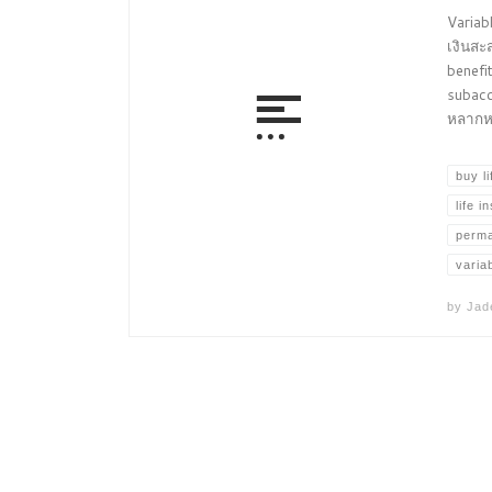
Variab
เงินสะ
benefi
subacc
หลากหล
buy l
life 
perma
varia
by
Jad