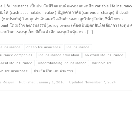
le Life Insurance เป็นประกันชีวิตแบบคุ้มครองตลอดชีพ variable life insurance
สมให้ (cash accumulation value ) มีมูลค่าเวรคืน(surrender charge) มี death
t (ทุนประกัน) โดยมูลค่าเงินสดหรือเงินสำรองจะถูกไปอยู่ในบัญชีที่เรียกว่า
ount โดยเจ้าของกรมธรรม์(policy owner) ต้องเป็นผู้ตัดสินใจเลือกการลงทุน
ายในการลงทุนก็จะมีตั้งแต่ เลือกลงทุนในหุ้น ตรา […]
ife insurance
cheap life insurance
life insurance
insurance companies
life insurance education
no exam life insurance
nent life insurance
understanding life insurance
variable life
ble life insurance
ประกันชีวิตแบบชั่วคราว
e Rosjun
Published
January 1, 2016
Updated
November 7, 2024