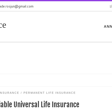
jade.rosjun@gmail.com
ป
ce
ANN
 INSURANCE
PERMANENT LIFE INSURANCE
iable Universal Life Insurance