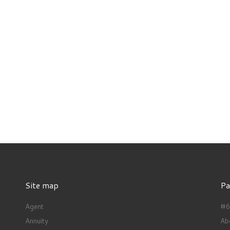
Site map
Pa
Agent
#66
Annuity
Ab