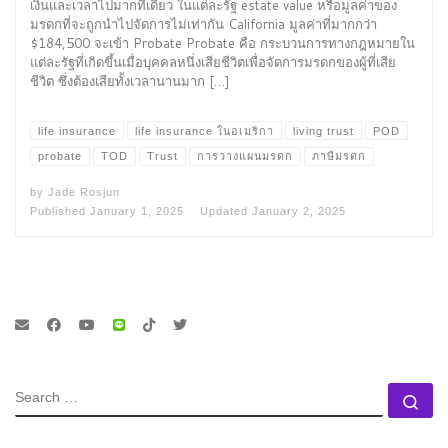
เงินและเวลาไปมากทีเดียว ในแต่ละรัฐ estate value หรือมูลค่าของ
มรดกที่จะถูกนำไปจัดการไม่เท่ากัน California มูลค่าที่มากกว่า
$184,500 จะเข้า Probate Probate คือ กระบวนการทางกฎหมายใน
แต่ละรัฐที่เกิดขึ้นเมื่อบุคคลหนึ่งเสียชีวิตเพื่อจัดการมรดกของผู้ที่เสีย
ชีวิต ซึ่งต้องเสียทั้งเวลานานมาก […]
life insurance
life insurance ในอเมริกา
living trust
POD
probate
TOD
Trust
การวางแผนมรดก
ภาษีมรดก
by
Jade Rosjun
Published
January 1, 2025
Updated
January 2, 2025
SEARCH
Se