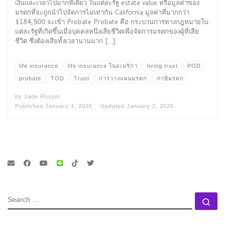
เงินและเวลาไปมากทีเดียว ในแต่ละรัฐ estate value หรือมูลค่าของ
มรดกที่จะถูกนำไปจัดการไม่เท่ากัน California มูลค่าที่มากกว่า
$184,500 จะเข้า Probate Probate คือ กระบวนการทางกฎหมายใน
แต่ละรัฐที่เกิดขึ้นเมื่อบุคคลหนึ่งเสียชีวิตเพื่อจัดการมรดกของผู้ที่เสีย
ชีวิต ซึ่งต้องเสียทั้งเวลานานมาก […]
life insurance
life insurance ในอเมริกา
living trust
POD
probate
TOD
Trust
การวางแผนมรดก
ภาษีมรดก
by
Jade Rosjun
Published
January 1, 2025
Updated
January 2, 2025
SEARCH
Se