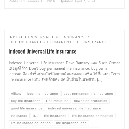
Published
January 13, 2016
Updated
April 7, 2024
INDEXED UNIVERSAL LIFE INSURANCE
LIFE INSURANCE
PERMANENT LIFE INSURANCE
Indexed Universal Life Insurance
Indexed Universal Life Insurance Dave Ramsey และ Suzie Orman
เคยพูดไว้ว่า Don’t buy permanent life insurance, buy term
instead คืออย่าซื้อประกันชีวิตแบบคุ้มครองตลอดชีพ ให้ซื้อแบบ Term
life insurance แทน เห็นด้วยค่ะ แต่เห็นด้วยในบางส่วน […]
Allianz
best life insurance
best permanent life insurance
buy life insurance
Columbus life
downside protection
good life insurance
indexed universal life insurance
insurance
IUL
life insurance
life insurance companies
life insurance education
life insurance loan