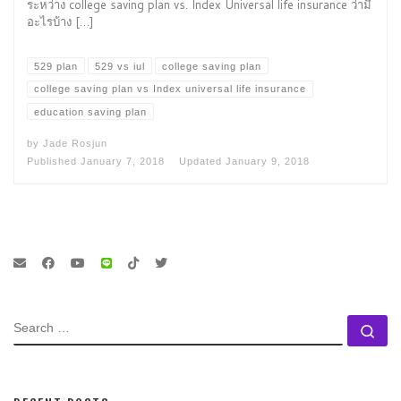
ระหว่าง college saving plan vs. Index Universal life insurance ว่ามี
อะไรบ้าง […]
529 plan
529 vs iul
college saving plan
college saving plan vs Index universal life insurance
education saving plan
by
Jade Rosjun
Published
January 7, 2018
Updated
January 9, 2018
SEARCH
Se