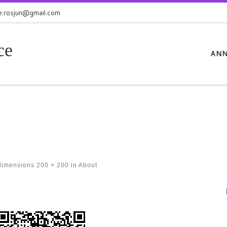
e.rosjun@gmail.com
ce
ANN
dimensions
200 × 200
in
About