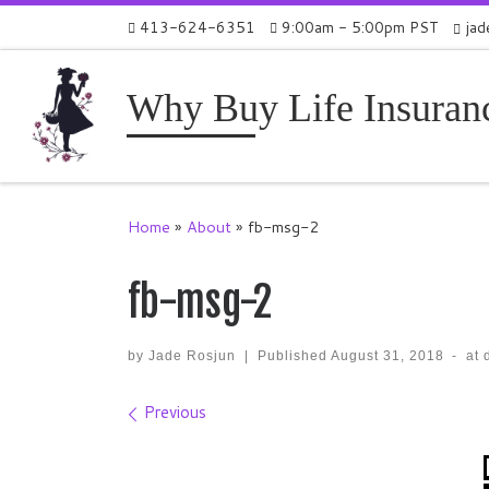
413-624-6351
9:00am - 5:00pm PST
jad
Skip to content
Why Buy Life Insuran
Home
»
About
»
fb-msg-2
fb-msg-2
by
Jade Rosjun
|
Published
August 31, 2018
-
at 
Images navigation
Previous