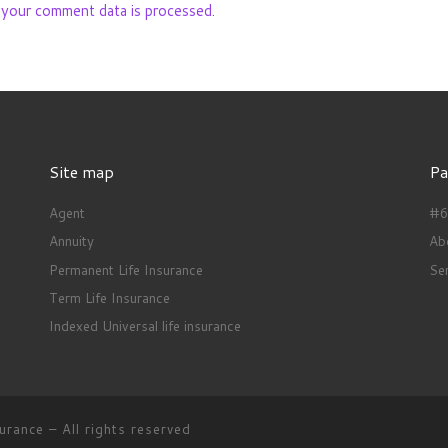
your comment data is processed.
Site map
Pa
Agent
#66
Annuity
Ab
Permanent Life Insurance
Se
Term Life Insurance
Indexed Universal life insurance
surance
–
All rights reserved