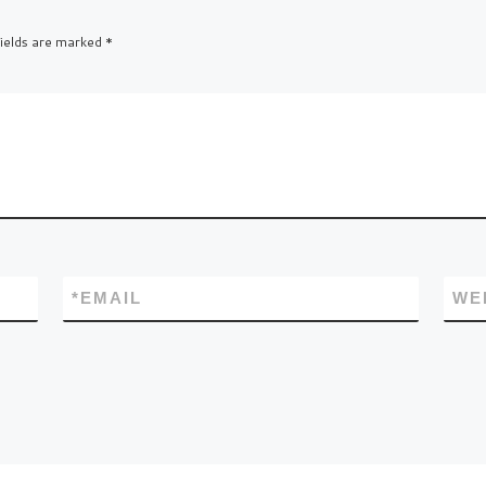
ields are marked
*
*
EMAIL
WE