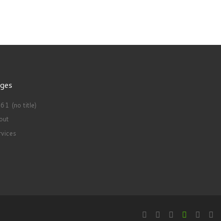
ges
1 (no title)
out
rvices