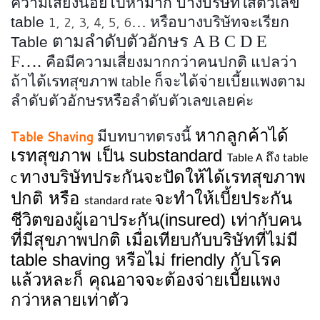
ความเสี่ยงน้อยไปหามาก บางบริษัทใส่ตัวเลข
table
1, 2, 3, 4, 5, 6
…
หรือบางบริษัทจะเรียก
ตามลำดับตัวอักษร A B C D E
Table
F….
คือมีความเสี่ยงมากกว่าคนปกติ แปลว่า
ถ้าได้เรทสุขภาพ table ก็จะได้จ่ายเบี้ยแพงตาม
ลำดับตัวอักษรหรือลำดับตัวเลขเลยค่ะ
หากลูกค้าได้
Table Shaving
มีบทบาทตรงนี้
เรทสุขภาพ เป็น substandard
Table A ถึง table
ทางบริษัทประกันจะปัดให้ได้เรทสุขภาพ
C
ปกติ หรือ
จะทำให้เบี้ยประกัน
standard rate
ชีวิตของผู้เอาประกัน(insured) เท่ากับคน
ที่มีสุขภาพปกติ เมื่อเทียบกับบริษัทที่ไม่มี
table shaving หรือไม่ friendly กับโรค
แล้วหละก็ คุณอาจจะต้องจ่ายเบี้ยแพง
กว่าหลายเท่าตัว