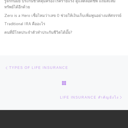
รู้จักกันมั๊ย ประกันชีวิตคุ้มครองโรคร้ายแรง ดูแลตลอดชีพ แถมสะสม
ทรัพย์ได้อีกด้วย
Zero is a Hero เชื่อไหมว่าเลข 0 ช่วยให้เงินเก็บเพิ่มพูนอย่างมหัศจรรย์
Traditional IRA คืออะไร
คนที่มีโรคประจำตัวทำประกันชีวิตได้มั๊ย?
Post navigation
Previous post
TYPES OF LIFE INSURANCE
BACK TO POST LIST
Ne
LIFE INSURANCE สำคัญยังไง