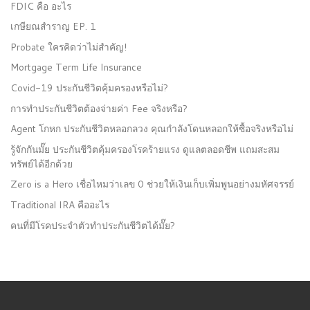
FDIC คือ อะไร
เกษียณสำราญ EP. 1
Probate ใครคิดว่าไม่สำคัญ!
Mortgage Term Life Insurance
Covid-19 ประกันชีวิตคุ้มครองหรือไม่?
การทำประกันชีวิตต้องจ่ายค่า Fee จริงหรือ?
Agent โกหก ประกันชีวิตหลอกลวง คุณกำลังโดนหลอกให้ซื้อจริงหรือไม่
รู้จักกันมั๊ย ประกันชีวิตคุ้มครองโรคร้ายแรง ดูแลตลอดชีพ แถมสะสม
ทรัพย์ได้อีกด้วย
Zero is a Hero เชื่อไหมว่าเลข 0 ช่วยให้เงินเก็บเพิ่มพูนอย่างมหัศจรรย์
Traditional IRA คืออะไร
คนที่มีโรคประจำตัวทำประกันชีวิตได้มั๊ย?