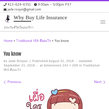
413-624-6351
9:00am - 5:00pm PST
Skip to content
jade.rosjun@gmail.com
Why Buy Life Insurance
Me
ประกันชีวิตในอเมริกา
Home
»
Traditional IRA คืออะไร
»
You know
You know
by
Jade Rosjun
|
Published
August 31, 2018
-
Updated
September 21, 2018
-
at dimensions
241 × 209
in
Traditional
IRA คืออะไร
Images navigation
Previous
Next