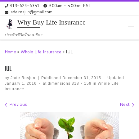
413-624-6351
9:00am - 5:00pm PST
Skip to content
jade.rosjun@gmail.com
Why Buy Life Insurance
Me
ประกันชีวิตในอเมริกา
Home
»
Whole Life Insurance
»
IUL
IUL
by
Jade Rosjun
|
Published
December 31, 2015
-
Updated
January 1, 2016
-
at dimensions
318 × 159
in
Whole Life
Insurance
Images navigation
Previous
Next