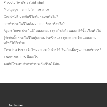
Probate ใครคิดว่าไม่สำคัญ!
Mortgage Term Life Insurance
Covid-19 ประกันชีวิตคุ้มครองหรือไม่?
การทำประกันชีวิตต้องจ่ายค่า Fee จริงหรือ?
Agent โกหก ประกันชีวิตหลอกลวง คุณกำลังโดนหลอกให้ซื้อจริงหรือไม่
รู้จักกันมั๊ย ประกันชีวิตคุ้มครองโรคร้ายแรง ดูแลตลอดชีพ แถมสะสม
ทรัพย์ได้อีกด้วย
Zero is a Hero เชื่อไหมว่าเลข 0 ช่วยให้เงินเก็บเพิ่มพูนอย่างมหัศจรรย์
Traditional IRA คืออะไร
คนที่มีโรคประจำตัวทำประกันชีวิตได้มั๊ย?
Disclaimer